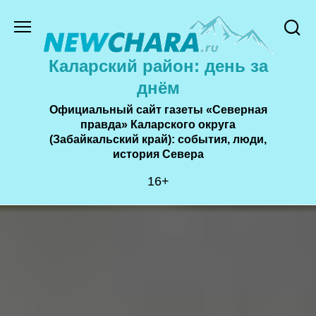
Перейти
к
содержанию
Каларский район: день за
днём
Официальный сайт газеты «Северная
правда» Каларского округа
(Забайкальский край): события, люди,
история Cевера
16+