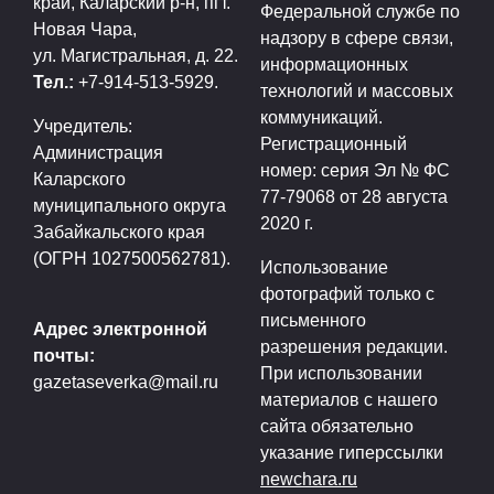
край, Каларский р-н, пгт.
Федеральной службе по
Новая Чара,
надзору в сфере связи,
ул. Магистральная, д. 22.
информационных
Тел.:
+7-914-513-5929.
технологий и массовых
коммуникаций.
Учредитель:
Регистрационный
Администрация
номер: серия Эл № ФС
Каларского
77-79068 от 28 августа
муниципального округа
2020 г.
Забайкальского края
(ОГРН 1027500562781).
Использование
фотографий только с
письменного
Адрес электронной
разрешения редакции.
почты:
При использовании
gazetaseverka@mail.ru
материалов с нашего
сайта обязательно
указание гиперссылки
newchara.ru