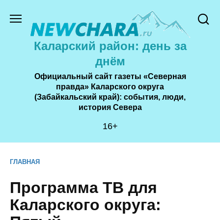
Перейти
к
содержанию
Каларский район: день за
днём
Официальный сайт газеты «Северная
правда» Каларского округа
(Забайкальский край): события, люди,
история Cевера
16+
ГЛАВНАЯ
Программа ТВ для
Каларского округа: