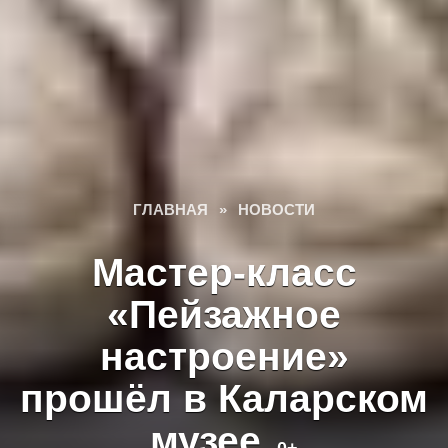
ГЛАВНАЯ
»
НОВОСТИ
Мастер-класс
«Пейзажное
настроение»
прошёл в Каларском
музее