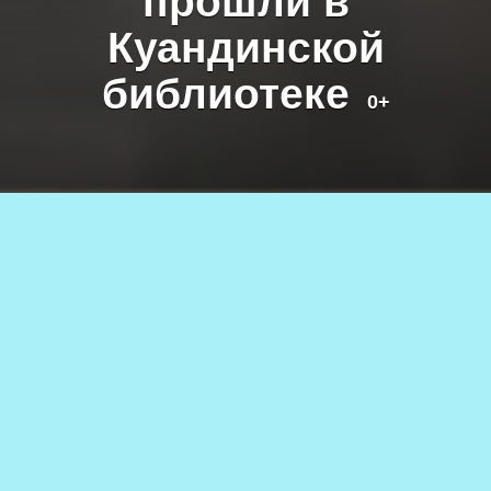
прошли в
Куандинской
библиотеке
0+
19.05.2022
869
АВТОР
0+
Никита ШАРКОВ
В Куандинской библиотеке прошли
мастер-классы, в ходе которых