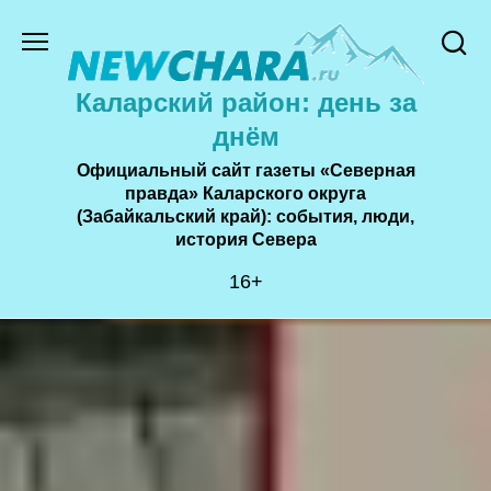
Перейти
к
содержанию
Каларский район: день за
днём
Официальный сайт газеты «Северная
правда» Каларского округа
(Забайкальский край): события, люди,
история Cевера
16+