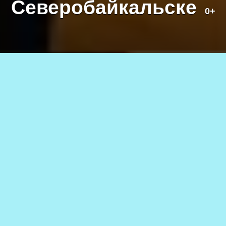
Северобайкальске
0+
Фото предоставлено ДЮСШ Каларского района
04.03.2025
873
АВТОР
0+
ДЮСШ Каларского района
1–2 марта в г.Северобайкальске
состоялся традиционный
межрегиональный турнир по
баскетболу среди юношей 2009–
2010 гг. р. «Байкал-2025».