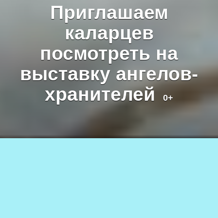
Приглашаем
каларцев
посмотреть на
выставку ангелов-
хранителей
0+
Фото предоставлено Новочарской библиотекой
21.01.2025
802
АВТОР
0+
Анна СОКОЛОВА