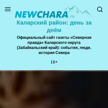
Перейти
к
содержанию
Каларский район: день за
днём
Официальный сайт газеты «Северная
правда» Каларского округа
(Забайкальский край): события, люди,
история Cевера
16+