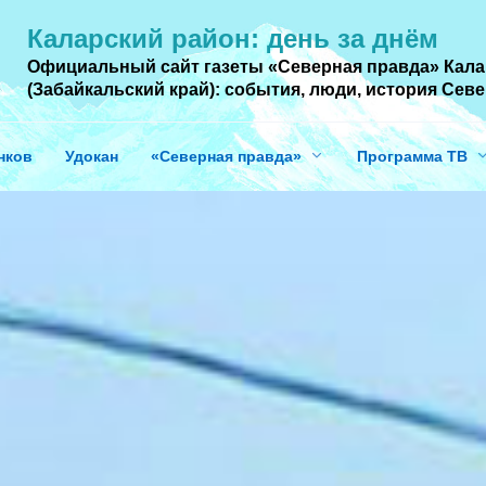
Каларский район: день за днём
Официальный сайт газеты «Северная правда» Кала
(Забайкальский край): события, люди, история Cев
нков
Удокан
«Северная правда»
Программа ТВ