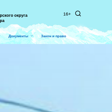
16+
рского округа
ера
Документы
Закон и право