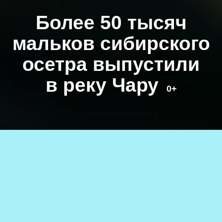
Более 50 тысяч
мальков сибирского
осетра выпустили
в реку Чару
0+
Фото службы новостей «СП»
10.07.2024
1.7к.
АВТОР
0+
Служба новостей СП