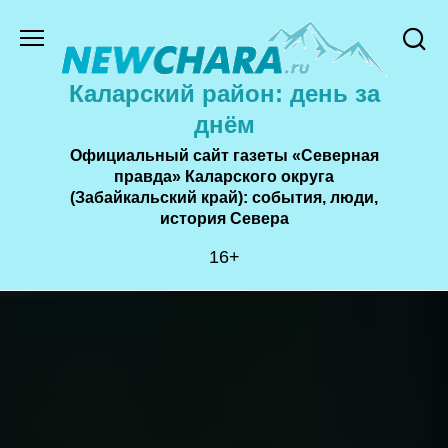
Перейти
к
содержанию
Каларский район: день за
днём
Официальный сайт газеты «Северная
правда» Каларского округа
(Забайкальский край): события, люди,
история Cевера
16+