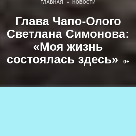
ГЛАВНАЯ
»
НОВОСТИ
Глава Чапо-Олого
Светлана Симонова:
«Моя жизнь
состоялась здесь»
0+
Фото из архива Светланы Симоновой
23.04.2024
908
АВТОР
0+
Алина СИВЕНКОВА