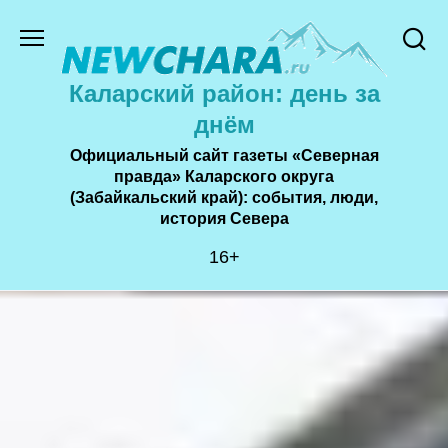
Перейти
к
содержанию
Каларский район: день за
днём
Официальный сайт газеты «Северная
правда» Каларского округа
(Забайкальский край): события, люди,
история Cевера
16+