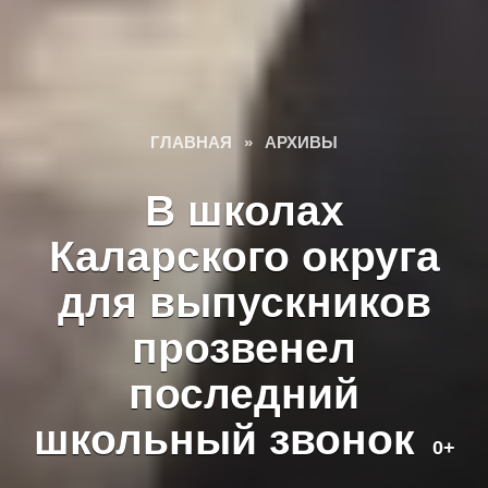
ГЛАВНАЯ
»
АРХИВЫ
В школах
Каларского округа
для выпускников
прозвенел
последний
школьный звонок
0+