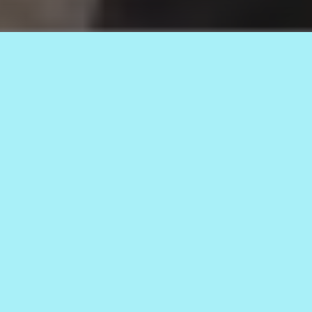
Фото Екатерины Поздеевой
22.05.2023
4.2к.
АВТОР
0+
Служба новостей СП
Для 39 одиннадцатиклассников и
111 девятиклассников в эти дни в
школах Каларского округа
прозвенел последний звонок, за
которым открывается мир тысяч
дорог, где человек начинает искать
себя, свой путь. Нигде больше,