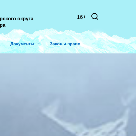
16+
рского округа
ера
Документы
Закон и право