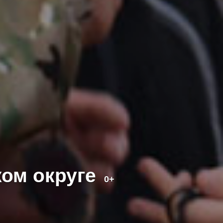
ком округе
0+