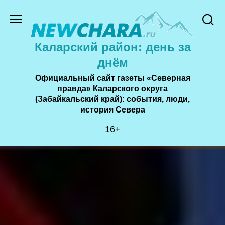
Перейти
к
содержанию
Каларский район: день за
днём
Официальный сайт газеты «Северная
правда» Каларского округа
(Забайкальский край): события, люди,
история Cевера
16+