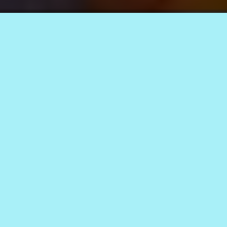
Акция «Свеча Памяти», 9 мая 2025 г. Фото службы новостей
«СП» и Екатерины Поздеевой
17.05.2025
1.1к.
АВТОР
0+
Служба новостей СП
Вечером в поселениях округа
прошла Всероссийская
патриотическая акция «Свеча
Памяти», объединившая
поколения.
Все жители Каларского округа от Икабьи до