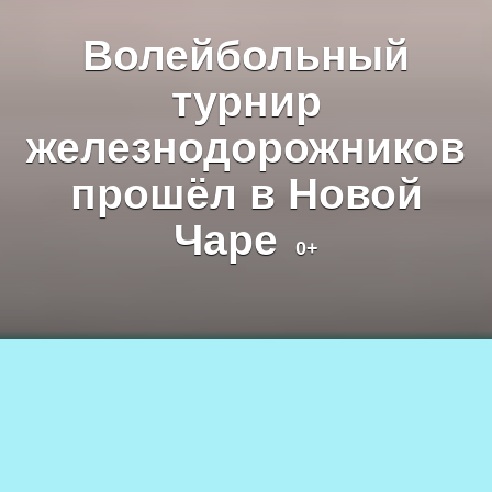
Волейбольный
турнир
железнодорожников
прошёл в Новой
Чаре
0+
Волейбольный турнир. Фото Екатерины Поздеевой
01.03.2025
1.3к.
АВТОР
0+
Виктория ЖАДИНА