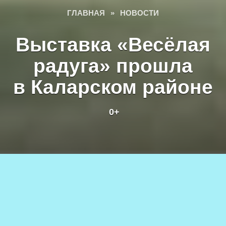
ГЛАВНАЯ
»
НОВОСТИ
Выставка «Весёлая
радуга» прошла
в Каларском районе
0+
Выставка-конкурс юных художников «Весёлая радуга», 26
апреля 2024 г. Фото Натальи Бастрыкиной
27.04.2024
1к.
АВТОР
0+
Наталья БАСТРЫКИНА