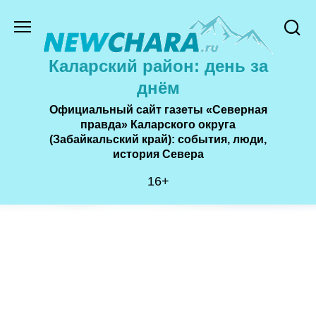
Перейти
к
содержанию
Каларский район: день за
днём
Официальный сайт газеты «Северная
правда» Каларского округа
(Забайкальский край): события, люди,
история Cевера
16+