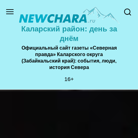
Перейти
к
содержанию
Каларский район: день за
днём
Официальный сайт газеты «Северная
правда» Каларского округа
(Забайкальский край): события, люди,
история Cевера
16+