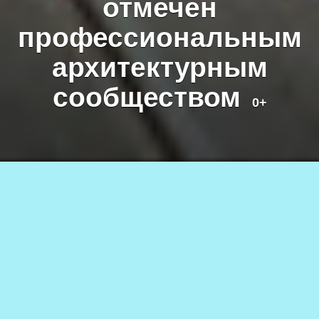
отмечен
профессиональным
архитектурным
сообществом
0+
Фото пресс-службы «Удоканской меди»
20.04.2023
3.5к.
АВТОР
0+
Служба новостей СП
В 2021 году в Новой Чаре