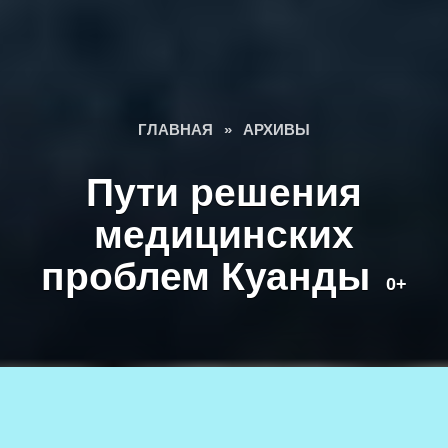
ГЛАВНАЯ
»
АРХИВЫ
Пути решения
медицинских
проблем Куанды
0+
Главный врач Каларской ЦРБ Б.Бадмаев. Фото Татьяны
Шарковой