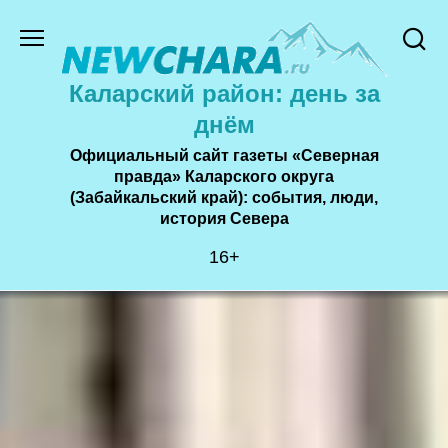
Перейти
к
содержанию
Каларский район: день за
днём
Официальный сайт газеты «Северная
правда» Каларского округа
(Забайкальский край): события, люди,
история Cевера
16+