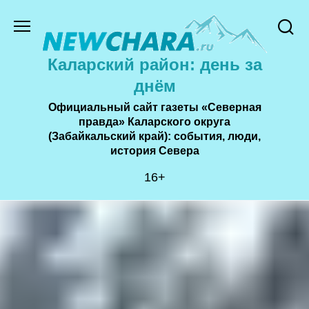
Перейти
к
содержанию
Каларский район: день за
днём
Официальный сайт газеты «Северная
правда» Каларского округа
(Забайкальский край): события, люди,
история Cевера
16+