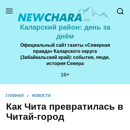
Перейти
к
содержанию
Каларский район: день за
днём
Официальный сайт газеты «Северная
правда» Каларского округа
(Забайкальский край): события, люди,
история Cевера
16+
ГЛАВНАЯ
»
НОВОСТИ
Как Чита превратилась в
Читай-город