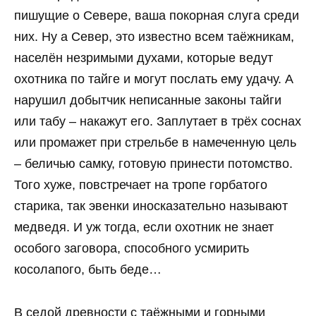
пишущие о Севере, ваша покорная слуга среди
них. Ну а Север, это известно всем таёжникам,
населён незримыми духами, которые ведут
охотника по тайге и могут послать ему удачу. А
нарушил добытчик неписанные законы тайги
или табу – накажут его. Заплутает в трёх соснах
или промажет при стрельбе в намеченную цель
– беличью самку, готовую принести потомство.
Того хуже, повстречает на тропе горбатого
старика, так эвенки иносказательно называют
медведя. И уж тогда, если охотник не знает
особого заговора, способного усмирить
косолапого, быть беде…
В седой древности с таёжными и горными