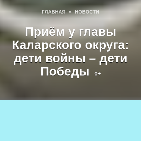
ГЛАВНАЯ
»
НОВОСТИ
Приём у главы
Каларского округа:
дети войны – дети
Победы
0+
Дети войны. Фото службы новостей «СП».
09.05.2024
1.4к.
АВТОР
0+
Служба новостей СП