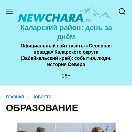
Перейти
к
содержанию
Каларский район: день за
днём
Официальный сайт газеты «Северная
правда» Каларского округа
(Забайкальский край): события, люди,
история Cевера
16+
ГЛАВНАЯ
»
НОВОСТИ
ОБРАЗОВАНИЕ