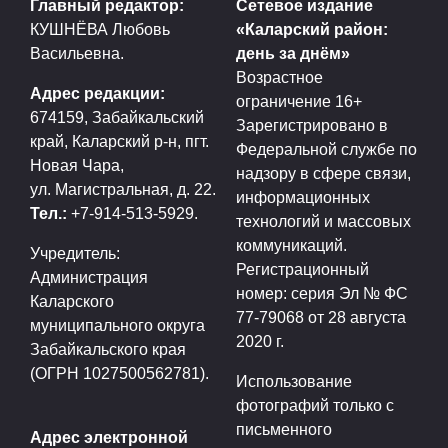
Главный редактор:
Сетевое издание
КУШНЁВА Любовь
«Каларский район:
Васильевна.
день за днём»
Возрастное
Адрес редакции:
ограничение 16+
674159, Забайкальский
Зарегистрировано в
край, Каларский р-н, пгт.
Федеральной службе по
Новая Чара,
надзору в сфере связи,
ул. Магистральная, д. 22.
информационных
Тел.:
+7-914-513-5929.
технологий и массовых
коммуникаций.
Учредитель:
Регистрационный
Администрация
номер: серия Эл № ФС
Каларского
77-79068 от 28 августа
муниципального округа
2020 г.
Забайкальского края
(ОГРН 1027500562781).
Использование
фотографий только с
письменного
Адрес электронной