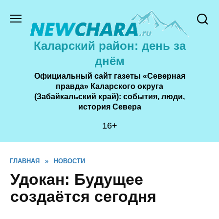
Перейти
к
содержанию
Каларский район: день за
днём
Официальный сайт газеты «Северная
правда» Каларского округа
(Забайкальский край): события, люди,
история Cевера
16+
ГЛАВНАЯ
»
НОВОСТИ
Удокан: Будущее
создаётся сегодня