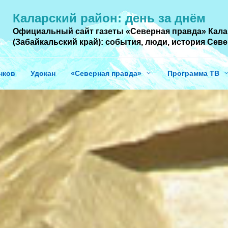
Каларский район: день за днём
Официальный сайт газеты «Северная правда» Кала
(Забайкальский край): события, люди, история Cев
нков
Удокан
«Северная правда»
Программа ТВ