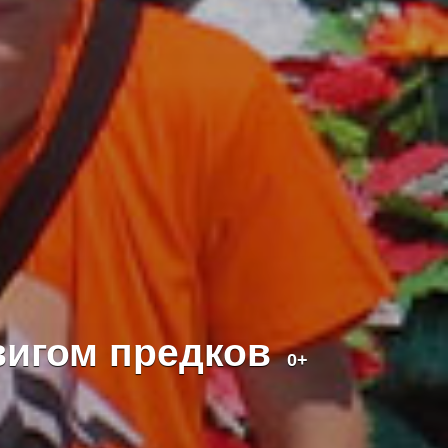
вигом предков
0+