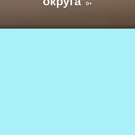
округа
0+
Фото сгенерировано с помощью ИИ
06.06.2026
336
АВТОР
0+
Алина СИВЕНКОВА
Вопрос защиты детей стоит остро
каждый день, и за сухими
формулировками «опека»,
«попечительство» скрываются
судьбы детей и взрослых,