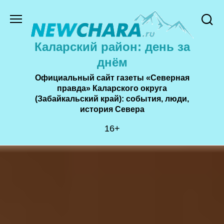
Перейти
к
содержанию
Каларский район: день за
днём
Официальный сайт газеты «Северная
правда» Каларского округа
(Забайкальский край): события, люди,
история Cевера
16+