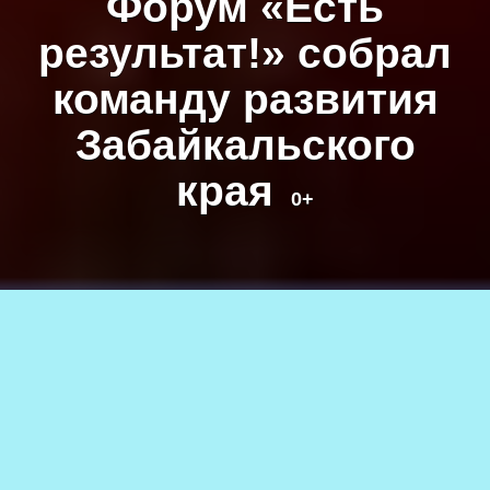
Форум «Есть
результат!» собрал
команду развития
Забайкальского
края
0+
Фото предоставлено администрацией Забайкальского края
27.05.2026
286
АВТОР
0+
Артем Иванов