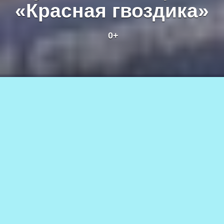
«Красная гвоздика»
0+
Патриотическая акция «Красная гвоздика». Новочарская
библиотека, 22 апреля - 6 мая 2026 г. Фото Татьяны
Воловьевой
08.05.2026
410
АВТОР
0+
Татьяна ВОЛОВЬЁВА
Ни один праздник Победы не
обходится без алых цветов. И 22