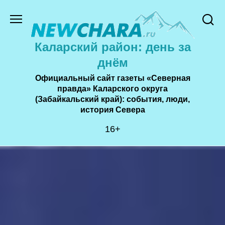
Перейти
к
содержанию
Каларский район: день за
днём
Официальный сайт газеты «Северная
правда» Каларского округа
(Забайкальский край): события, люди,
история Cевера
16+