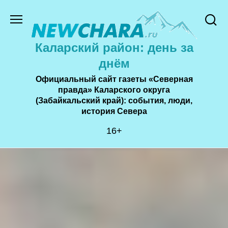
Перейти
к
содержанию
Каларский район: день за
днём
Официальный сайт газеты «Северная
правда» Каларского округа
(Забайкальский край): события, люди,
история Cевера
16+