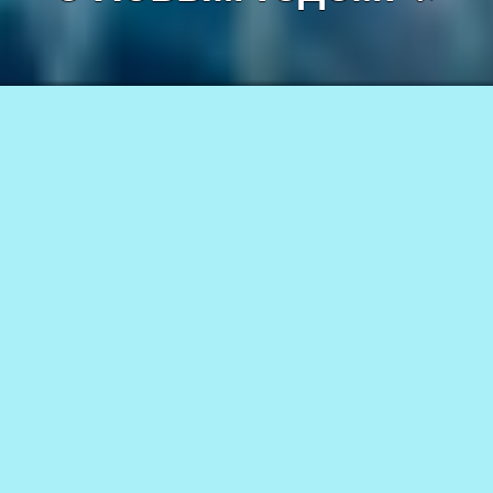
Фото создано
freepik.com
31.12.2025
288
АВТОР
0+
Администрация Каларского муниципального округа Забайкальского края
Этот волшебный праздник,
наполненный надеждой
и ожиданием чудес, вновь
стучится в наши двери, принося
с собой атмосферу тепла, радости
и единения.