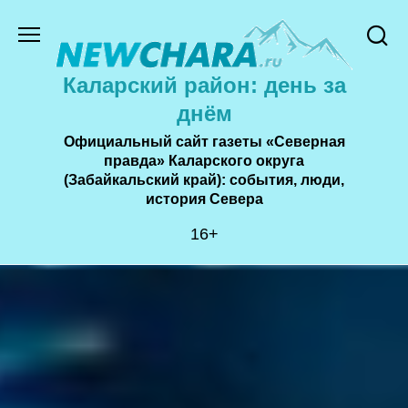
Перейти
к
содержанию
Каларский район: день за
днём
Официальный сайт газеты «Северная
правда» Каларского округа
(Забайкальский край): события, люди,
история Cевера
16+