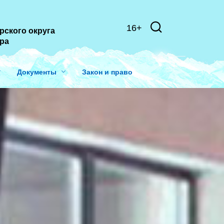
16+
рского округа
ера
Документы
Закон и право