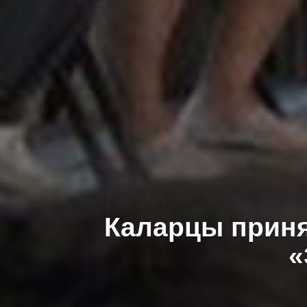
Каларцы приня
«