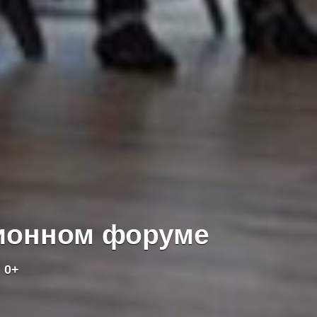
ционном форуме
»
0+