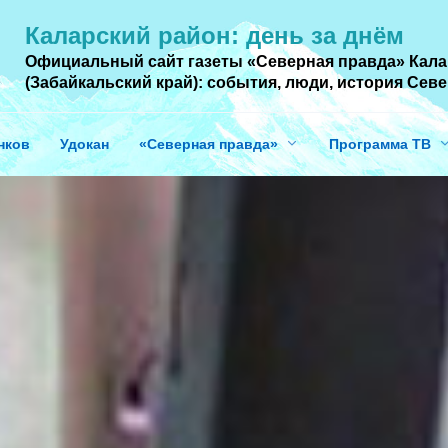
Каларский район: день за днём
Официальный сайт газеты «Северная правда» Кала
(Забайкальский край): события, люди, история Cев
нков
Удокан
«Северная правда»
Программа ТВ