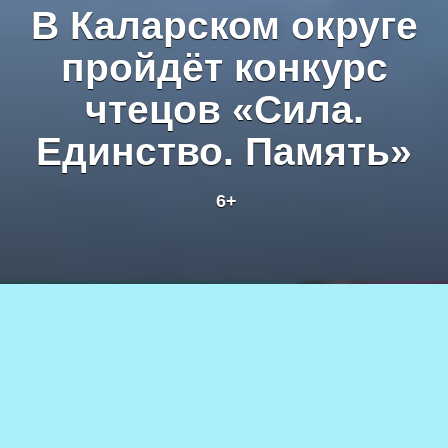
В Каларском округе
пройдёт конкурс
чтецов «Сила.
Единство. Память»
6+
Фото из архива газеты «Северная правда»
19.09.2025
510
АВТОР
6+
Каларская центральная библиотека