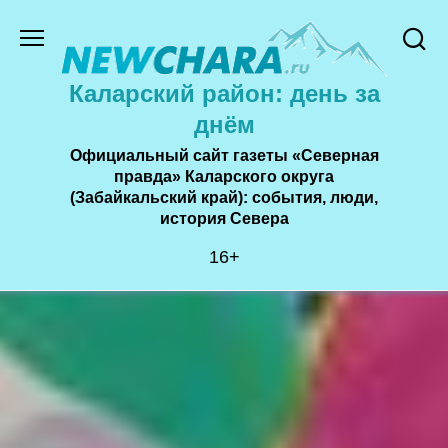
Перейти
к
содержанию
Каларский район: день за
днём
Официальный сайт газеты «Северная
правда» Каларского округа
(Забайкальский край): события, люди,
история Cевера
16+