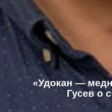
«Удокан — медн
Гусев о 