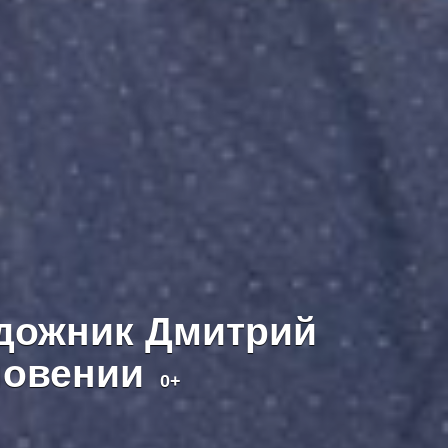
удожник Дмитрий
хновении
0+