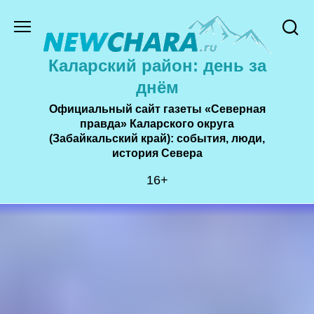
Перейти
к
содержанию
Каларский район: день за
днём
Официальный сайт газеты «Северная
правда» Каларского округа
(Забайкальский край): события, люди,
история Cевера
16+