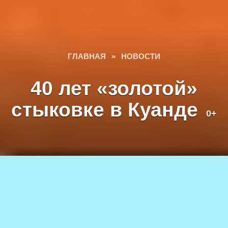
ГЛАВНАЯ
»
НОВОСТИ
40 лет «золотой»
стыковке в Куанде
0+
Празднование «золотой» стыковки в Куанде, 2024 г. Фото
Татьяны Шарковой
07.10.2024
10.6к.
АВТОР
0+
Татьяна ШАРКОВА