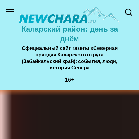
Перейти
к
содержанию
Каларский район: день за
днём
Официальный сайт газеты «Северная
правда» Каларского округа
(Забайкальский край): события, люди,
история Cевера
16+