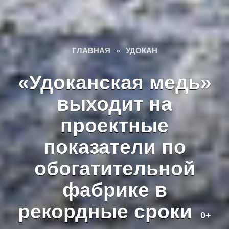
ГЛАВНАЯ
»
УДОКАН
«Удоканская медь»
выходит на
проектные
показатели по
обогатительной
фабрике в
рекордные сроки
0+