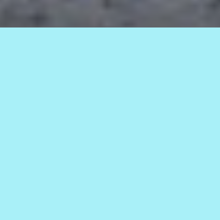
Фото службы новостей «СП»
26.12.2023
1.1к.
АВТОР
0+
Служба новостей СП
По итогам исследования более 20
международных проектов,
аналитики группы компаний Б1
(ранее — EY в России) срок
выхода обогатительной фабрики
ГМК «Удокан» на проектные
показатели назвали «агрессивным