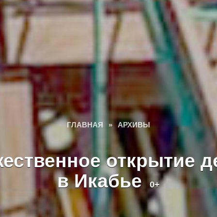
ГЛАВНАЯ
»
АРХИВЫ
жественное открытие д
в Икабье
0+