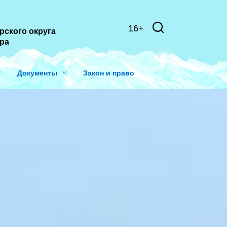
16+
рского округа
ера
Документы
Закон и право