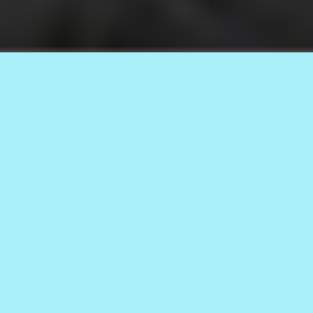
День рождения Деда Мороза, библиотека №4, Куанда,
ноябрь 2022 г. Фото Татьяны Шарковой
06.12.2022
2.5к.
АВТОР
0+
Татьяна ШАРКОВА
В эти дни библиотека №4 посёлка
Куанда встречала гостей –
младших школьников. Ведь и
повод для этого был отличный –
день рождения Деда Мороза.