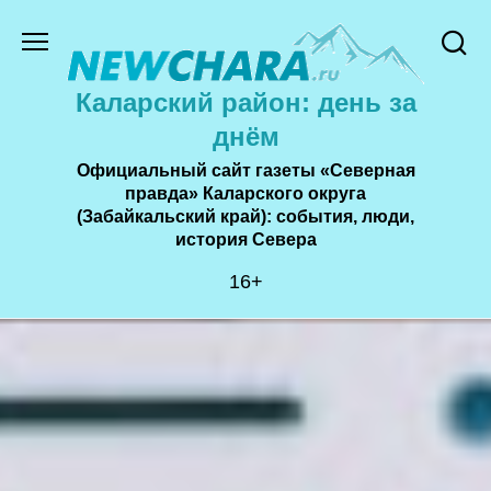
Перейти
к
содержанию
Каларский район: день за
днём
Официальный сайт газеты «Северная
правда» Каларского округа
(Забайкальский край): события, люди,
история Cевера
16+