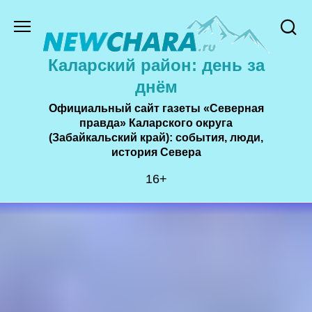
Перейти
к
содержанию
Каларский район: день за
днём
Официальный сайт газеты «Северная
правда» Каларского округа
(Забайкальский край): события, люди,
история Cевера
16+