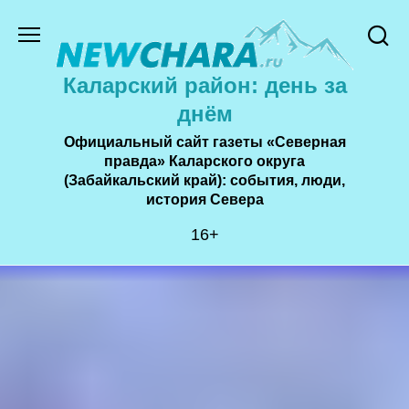
Перейти
к
содержанию
Каларский район: день за
днём
Официальный сайт газеты «Северная
правда» Каларского округа
(Забайкальский край): события, люди,
история Cевера
16+