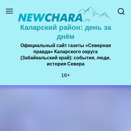
Перейти
к
содержанию
Каларский район: день за
днём
Официальный сайт газеты «Северная
правда» Каларского округа
(Забайкальский край): события, люди,
история Cевера
16+