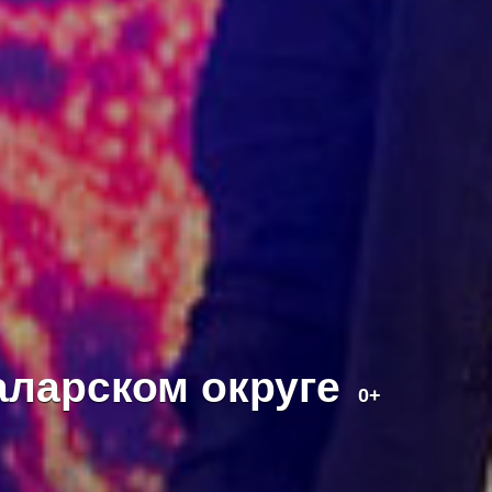
аларском округе
0+