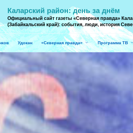
Каларский район: день за днём
Официальный сайт газеты «Северная правда» Кала
(Забайкальский край): события, люди, история Cев
нков
Удокан
«Северная правда»
Программа ТВ