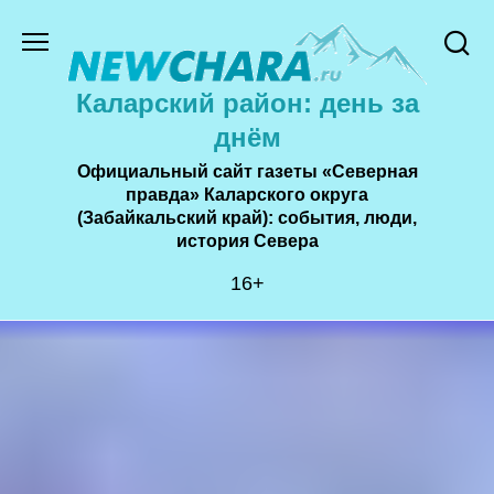
Перейти
к
содержанию
Каларский район: день за
днём
Официальный сайт газеты «Северная
правда» Каларского округа
(Забайкальский край): события, люди,
история Cевера
16+