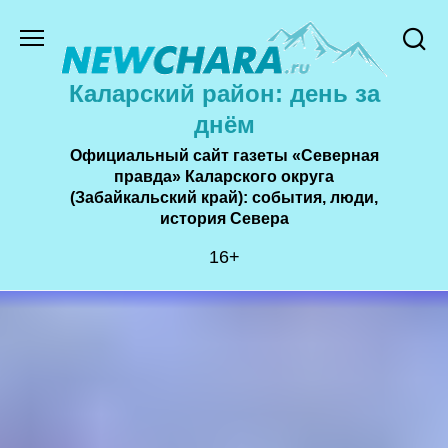
Перейти
к
содержанию
Каларский район: день за
днём
Официальный сайт газеты «Северная
правда» Каларского округа
(Забайкальский край): события, люди,
история Cевера
16+