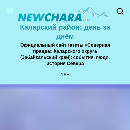
Перейти
к
содержанию
Каларский район: день за
днём
Официальный сайт газеты «Северная
правда» Каларского округа
(Забайкальский край): события, люди,
история Cевера
16+