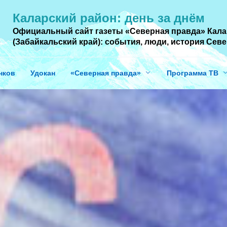
Каларский район: день за днём
Официальный сайт газеты «Северная правда» Кала
(Забайкальский край): события, люди, история Cев
нков
Удокан
«Северная правда»
Программа ТВ