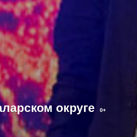
аларском округе
0+