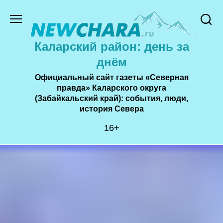
Перейти
к
содержанию
Каларский район: день за
днём
Официальный сайт газеты «Северная
правда» Каларского округа
(Забайкальский край): события, люди,
история Cевера
16+