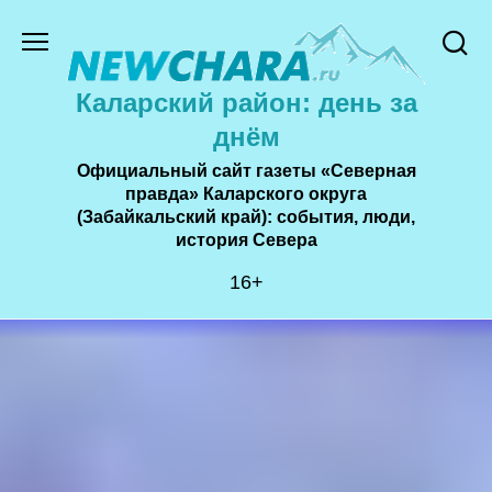
Перейти
к
содержанию
Каларский район: день за
днём
Официальный сайт газеты «Северная
правда» Каларского округа
(Забайкальский край): события, люди,
история Cевера
16+