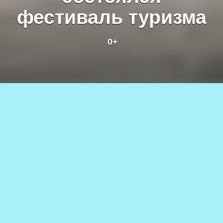
фестиваль туризма
0+
Фестиваль туризма на Чарских песках, июль 2025 г. Фото
Екатерины Поздеевой
25.07.2025
6.1к.
АВТОР
0+
Екатерина ПОЗДЕЕВА
После вынужденного перерыва,
связанного с прошлогодними