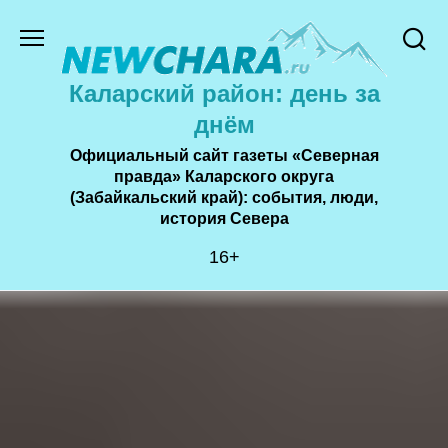
Перейти
к
содержанию
Каларский район: день за
днём
Официальный сайт газеты «Северная
правда» Каларского округа
(Забайкальский край): события, люди,
история Cевера
16+